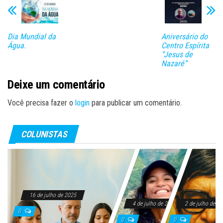
Dia Mundial da
Aniversário do
Água.
Centro Espírita
“Jesus de
Nazaré”
Deixe um comentário
Você precisa fazer o
login
para publicar um comentário.
COLUNISTAS
16 de julho de 2025
4 de julho de 2025
2 de julho de 2
0
0
0