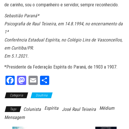
de carinho, sou o companheiro e servidor, sempre reconhecido.
Sebastião Paraná*
Psicografia de Raul Teixeira, em 14.8.1994, no
encerramento da
1ª
Conferência Estadual Espírita, no Colégio Lins de Vasconcellos,
em Curitiba/PR.
Em 5.1.2021.
*Presidente da Federação Espírita do Paraná, de 1903 a 1907.
Fa
M
E
Sh
ce
as
m
ar
Categoria
bo
to
Doutrina
ail
e
ok
do
Espírita
Médium
Colunista
José Raul Teixeira
Tags
n
Mensagem