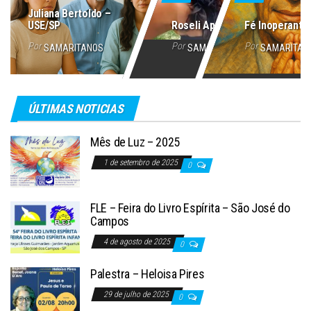
Juliana Bertoldo –
USE/SP
Roseli Aparecida
Fé Inoperante
Por
Por
Por
SAMARITANOS
SAMARITANOS
SAMARITAN
ÚLTIMAS NOTICIAS
Mês de Luz – 2025
1 de setembro de 2025
0
FLE – Feira do Livro Espírita – São José do
Campos
4 de agosto de 2025
0
Palestra – Heloisa Pires
29 de julho de 2025
0