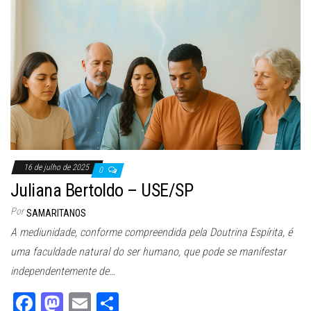
ok
do
n
16 de julho de 2025
0
Juliana Bertoldo – USE/SP
Por
SAMARITANOS
A mediunidade, conforme compreendida pela Doutrina Espírita, é
uma faculdade natural do ser humano, que pode se manifestar
independentemente de…
Fa
M
E
Sh