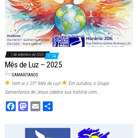
1 de setembro de 2025
0
Mês de Luz – 2025
Por
SAMARITANOS
Vem aí o 25º Mês de Luz!
Em outubro, o Grupo
Samaritanos de Jesus celebra sua história com…
Fa
M
E
Sh
ce
as
m
ar
bo
to
ail
e
ok
do