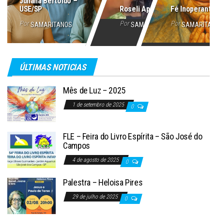
Juliana Bertoldo –
USE/SP
Roseli Aparecida
Fé Inoperante
Por
Por
Por
SAMARITANOS
SAMARITANOS
SAMARITAN
ÚLTIMAS NOTICIAS
Mês de Luz – 2025
1 de setembro de 2025
0
FLE – Feira do Livro Espírita – São José do
Campos
4 de agosto de 2025
0
Palestra – Heloisa Pires
29 de julho de 2025
0