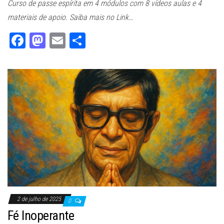
Curso de passe espírita em 4 módulos com 8 vídeos aulas e 4
materiais de apoio. Saiba mais no Link…
Fa
M
E
Sh
ce
as
m
ar
bo
to
ail
e
ok
do
n
2 de julho de 2025
0
Fé Inoperante