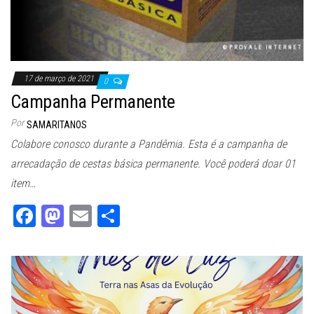
17 de março de 2021
0
Campanha Permanente
Por
SAMARITANOS
Colabore conosco durante a Pandêmia. Esta é a campanha de
arrecadação de cestas básica permanente. Você poderá doar 01
item…
Fa
M
E
Sh
ce
as
m
ar
bo
to
ail
e
ok
do
n