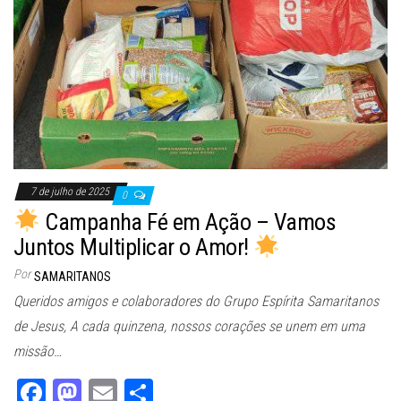
7 de julho de 2025
0
Campanha Fé em Ação – Vamos
Juntos Multiplicar o Amor!
Por
SAMARITANOS
Queridos amigos e colaboradores do Grupo Espírita Samaritanos
de Jesus, A cada quinzena, nossos corações se unem em uma
missão…
Fa
M
E
Sh