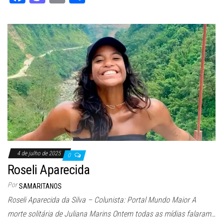
ce
as
m
ar
bo
to
ail
e
ok
do
n
4 de julho de 2025
0
Roseli Aparecida
Por
SAMARITANOS
Roseli Aparecida da Silva – Colunista: Portal Mundo Maior A
morte solitária de Juliana Marins Ontem todas as mídias falaram…