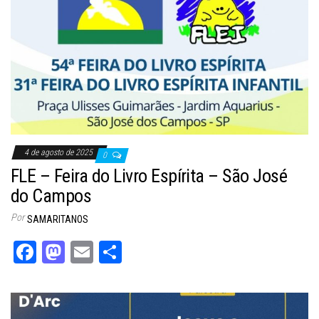
n
4 de agosto de 2025
0
FLE – Feira do Livro Espírita – São José
do Campos
Por
SAMARITANOS
Fa
M
E
Sh
ce
as
m
ar
bo
to
ail
e