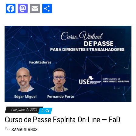
Fa
M
E
Sh
ce
as
m
ar
bo
to
ail
e
ok
do
n
4 de julho de 2025
0
Curso de Passe Espírita On-Line — EaD
Por
SAMARITANOS