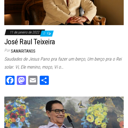
11 de janeiro de 2022
0
José Raul Teixeira
Por
SAMARITANOS
Saudades de Jesus Pano pra fazer um berço, Um berço pra o Rei
solar. Vi, Ele menino, moço, Vi o…
Fa
M
E
Sh
ce
as
m
ar
bo
to
ail
e
ok
do
n