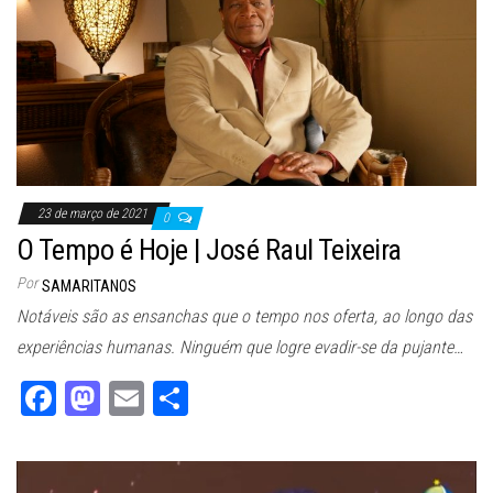
23 de março de 2021
0
O Tempo é Hoje | José Raul Teixeira
Por
SAMARITANOS
Notáveis são as ensanchas que o tempo nos oferta, ao longo das
experiências humanas. Ninguém que logre evadir-se da pujante…
Fa
M
E
Sh
ce
as
m
ar
bo
to
ail
e