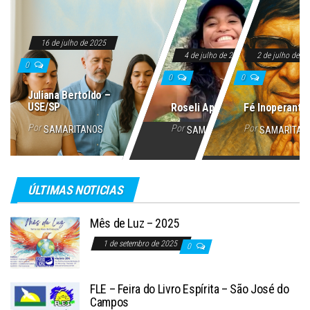
16 de julho de 2025
4 de julho de 2025
2 de julho de 2
0
0
0
Juliana Bertoldo –
USE/SP
Roseli Aparecida
Fé Inoperante
Por
Por
Por
SAMARITANOS
SAMARITANOS
SAMARITAN
ÚLTIMAS NOTICIAS
Mês de Luz – 2025
1 de setembro de 2025
0
FLE – Feira do Livro Espírita – São José do
Campos