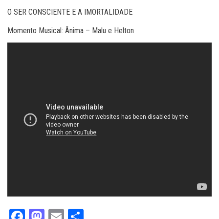
O SER CONSCIENTE E A IMORTALIDADE
Momento Musical: Ânima – Malu e Helton
Fa
M
E
Sh