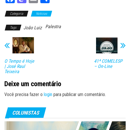
ce
as
m
ar
Categoria
bo
to
Noticias
ail
e
ok
do
Palestra
João Luiz
Tags
n
O Tempo é Hoje
41ª COMELESP
| José Raul
– On-Line
Teixeira
Deixe um comentário
Você precisa fazer o
login
para publicar um comentário.
COLUNISTAS