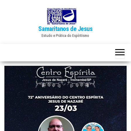
Skip
to
the
Samaritanos de Jesus
content
Estudo e Prática do Espíritismo