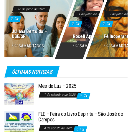
16 de julho de 2025
4 de julho de 2025
2 de julho de 2
0
0
0
Juliana Bertoldo –
USE/SP
Roseli Aparecida
Fé Inoperante
Por
Por
Por
SAMARITANOS
SAMARITANOS
SAMARITAN
ÚLTIMAS NOTICIAS
Mês de Luz – 2025
1 de setembro de 2025
0
FLE – Feira do Livro Espírita – São José do
Campos
4 de agosto de 2025
0