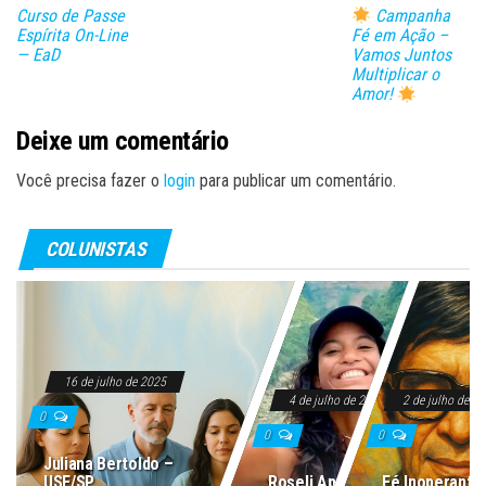
Curso de Passe
Campanha
Espírita On-Line
Fé em Ação –
— EaD
Vamos Juntos
Multiplicar o
Amor!
Deixe um comentário
Você precisa fazer o
login
para publicar um comentário.
COLUNISTAS
16 de julho de 2025
4 de julho de 2025
2 de julho de 2
0
0
0
Juliana Bertoldo –
USE/SP
Roseli Aparecida
Fé Inoperante