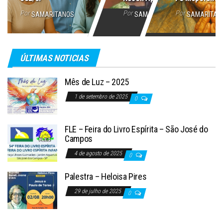
Por
Por
Por
SAMARITANOS
SAMARITANOS
SAMARITAN
ÚLTIMAS NOTICIAS
Mês de Luz – 2025
1 de setembro de 2025
0
FLE – Feira do Livro Espírita – São José do
Campos
4 de agosto de 2025
0
Palestra – Heloisa Pires
29 de julho de 2025
0