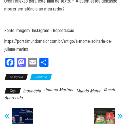
Uma reflexão para este final de texto: – A quem estou deixando
morrer em silêncio ao meu redor?
Fonte imagem: Instagram | Reprodução
https://portalmundomaior.com.br/artigo/a-morte-solitaria-de-
juliana-marins
Fa
M
E
Sh
ce
as
m
ar
Categoria
bo
to
Doutrina
ail
e
ok
do
Juliana Martins
Roseli
Indonésia
Mundo Maior
Tags
n
Aparecida