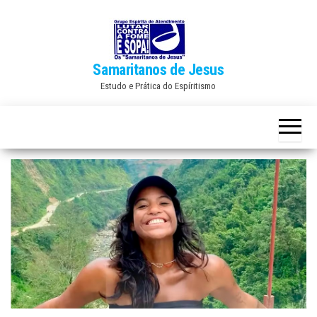
Skip
to
the
Samaritanos de Jesus
content
Estudo e Prática do Espíritismo