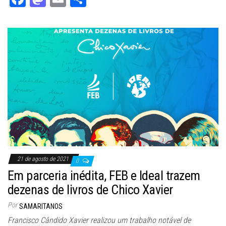
ce
as
m
ar
bo
to
ail
e
ok
do
n
21 de agosto de 2021
0
Em parceria inédita, FEB e Ideal trazem
dezenas de livros de Chico Xavier
Por
SAMARITANOS
Francisco Cândido Xavier realizou um trabalho notável de