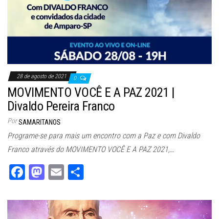
28 de agosto de 2021
0
MOVIMENTO VOCÊ E A PAZ 2021 |
Divaldo Pereira Franco
Por
SAMARITANOS
Programe-se para mais um encontro com a Paz e com Divaldo
Franco através do MOVIMENTO VOCÊ E A PAZ 2021,…
Fa
M
E
Sh
ce
as
m
ar
bo
to
ail
e