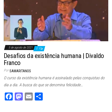
n
5 de agosto de 2021
0
Desafios da existência humana | Divaldo
Franco
Por
SAMARITANOS
O curso da existência humana é assinalado pelas conquistas do
dia a dia. A busca do que se denomina felicidade…
Fa
M
E
Sh
ce
as
m
ar