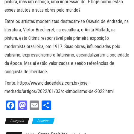
pintura, mas um esboço, uma impressão de. E hoje como estão
esses arautos e suas obras pelo mundo?
Entre os artistas modernistas destacam-se Oswald de Andrade, na
literatura, Víctor Brecheret, na escultura, e Anita Malfatti, na
pintura, esta última responsável pela primeira exposição
modernista brasileira, em 1917. Suas obras, influenciadas pelo
cubismo, expressionismo e futurismo, escandalizaram a sociedade
da época. Mas aí estão valorizadas e sendo referências de
conquista de liberdade.
Fonte: https://www.cidadedaluz.com.br/jose-
medrado/artigos/2022/01/03/o-simbolismo-de-2022.html
Fa
M
E
Sh
ce
as
m
ar
Categoria
bo
to
Doutrina
ail
e
ok
do