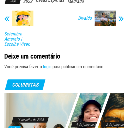
Casas Espíritas
2022
Medrado
Tags
n
Divaldo
Setembro
Amarelo |
Escolha Viver.
Deixe um comentário
Você precisa fazer o
login
para publicar um comentário.
COLUNISTAS
16 de julho de 2025
4 de julho de 2025
2 de julho de 2