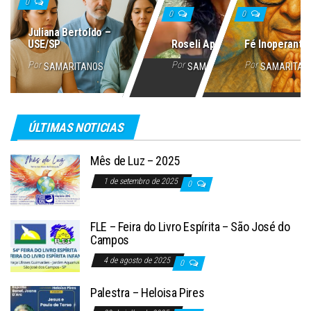
0
0
0
Juliana Bertoldo –
USE/SP
Roseli Aparecida
Fé Inoperante
Por
Por
Por
SAMARITANOS
SAMARITANOS
SAMARITAN
ÚLTIMAS NOTICIAS
Mês de Luz – 2025
1 de setembro de 2025
0
FLE – Feira do Livro Espírita – São José do
Campos
4 de agosto de 2025
0
Palestra – Heloisa Pires