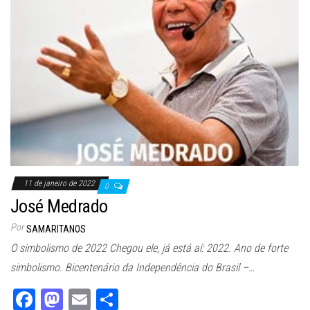
11 de janeiro de 2022
0
José Medrado
Por
SAMARITANOS
O simbolismo de 2022 Chegou ele, já está aí: 2022. Ano de forte
simbolismo. Bicentenário da Independência do Brasil –…
Fa
M
E
Sh