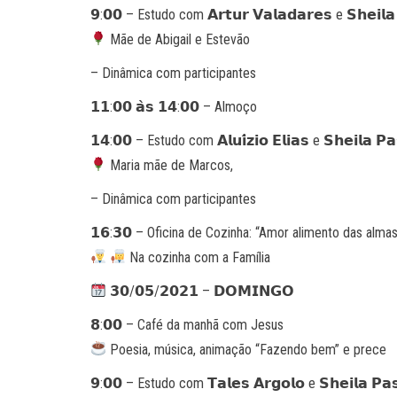
𝟵:𝟬𝟬 – Estudo com 𝗔𝗿𝘁𝘂𝗿 𝗩𝗮𝗹𝗮𝗱𝗮𝗿𝗲𝘀 e 𝗦𝗵𝗲𝗶𝗹𝗮
Mãe de Abigail e Estevão
– Dinâmica com participantes
𝟭𝟭:𝟬𝟬 𝗮̀𝘀 𝟭𝟰:𝟬𝟬 – Almoço
𝟭𝟰:𝟬𝟬 – Estudo com 𝗔𝗹𝘂𝗶́𝘇𝗶𝗼 𝗘𝗹𝗶𝗮𝘀 e 𝗦𝗵𝗲𝗶𝗹𝗮 𝗣𝗮
Maria mãe de Marcos,
– Dinâmica com participantes
𝟭𝟲:𝟯𝟬 – Oficina de Cozinha: “Amor alimento das alma
Na cozinha com a Família
𝟯𝟬/𝟬𝟱/𝟮𝟬𝟮𝟭 – 𝗗𝗢𝗠𝗜𝗡𝗚𝗢
𝟴:𝟬𝟬 – Café da manhã com Jesus
Poesia, música, animação “Fazendo bem” e prece
𝟵:𝟬𝟬 – Estudo com 𝗧𝗮𝗹𝗲𝘀 𝗔𝗿𝗴𝗼𝗹𝗼 e 𝗦𝗵𝗲𝗶𝗹𝗮 𝗣𝗮