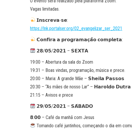
O evento será realizado pela plataforma Zoom.
Vagas limitadas.
𝗜𝗻𝘀𝗰𝗿𝗲𝘃𝗮-𝘀𝗲:
https://lnk.portalser.org/02_evangelizar_ser_2021
𝗖𝗼𝗻𝗳𝗶𝗿𝗮 𝗮 𝗽𝗿𝗼𝗴𝗿𝗮𝗺𝗮𝗰̧𝗮̃𝗼 𝗰𝗼𝗺𝗽𝗹𝗲𝘁𝗮:
𝟮𝟴/𝟬𝟱/𝟮𝟬𝟮𝟭 – 𝗦𝗘𝗫𝗧𝗔
19:00 – Abertura da sala do Zoom
19:31 – Boas vindas, programação, música e prece.
20:00 – Maria: A grande Mãe – 𝗦𝗵𝗲𝗶𝗹𝗮 𝗣𝗮𝘀𝘀𝗼𝘀
20:30 – “As mães de nosso Lar” – 𝗛𝗮𝗿𝗼𝗹𝗱𝗼 𝗗𝘂𝘁𝗿𝗮 
21:15 – Avisos e prece
𝟮𝟵/𝟬𝟱/𝟮𝟬𝟮𝟭 – 𝗦𝗔́𝗕𝗔𝗗𝗢
𝟴:𝟬𝟬 – Café da manhã com Jesus
Tomando café juntinhos, começando o dia em com