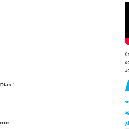
Ca
co
Je
𝗶𝗮𝘀 `
s
a
unhão
ju