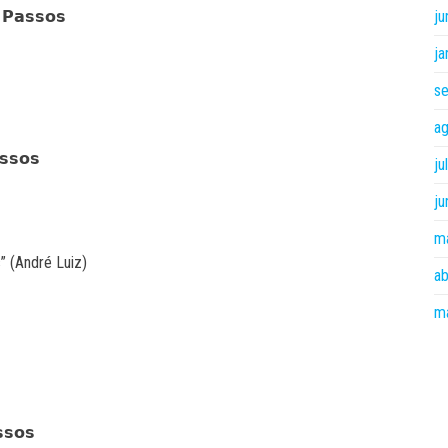
 𝗣𝗮𝘀𝘀𝗼𝘀
ju
ja
s
a
𝘀𝘀𝗼𝘀
ju
ju
m
s” (André Luiz)
ab
m
𝘀𝗼𝘀