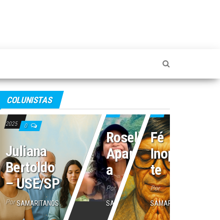
4 de julho de 2025
2 de julho de 2025
COLUNISTAS
16 de julho de
0
0
2025
0
Roseli
Fé
Juliana
Aparecid
Inoperan
Bertoldo
a
te
– USE/SP
Por
Por
Por
SAMARITANOS
SAMARITANOS
SAMARITANOS