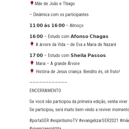
Mãe de João e Thiago
– Dinâmica com os participantes
𝟭𝟭:𝟬𝟬 𝗮̀𝘀 𝟭𝟲:𝟬𝟬 – Almoço
𝟭𝟲:𝟬𝟬 – Estudo com 𝗔𝗳𝗼𝗻𝘀𝗼 𝗖𝗵𝗮𝗴𝗮𝘀
A árvore da Vida – de Eva a Maria de Nazaré
𝟭𝟳:𝟬𝟬 – Estudo com 𝗦𝗵𝗲𝗶𝗹𝗮 𝗣𝗮𝘀𝘀𝗼𝘀
Maria – A grande Árvore
História de Jesus criança: Bendito és, oh fruto!
————————————
ENCERRAMENTO
Se você não participou da primeira edição, venha viver
Se participou, será muito bem-vindo a reviver momento
#portaSER #espiritismoTV #evangelizarSER2021 #mães
#vivenciaespírtita