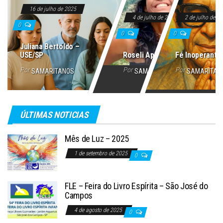
16 de julho de 2025
4 de julho de 2025
2 de julho de 2
0
0
0
Juliana Bertoldo –
USE/SP
Roseli Aparecida
Fé Inoperante
Por
Por
Por
SAMARITANOS
SAMARITANOS
SAMARITAN
ÚLTIMAS NOTICIAS
Mês de Luz – 2025
1 de setembro de 2025
0
FLE – Feira do Livro Espírita – São José do
Campos
4 de agosto de 2025
0