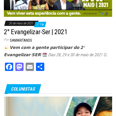
20 de maio de 2021
0
2° Evangelizar-Ser | 2021
Por
SAMARITANOS
𝗩𝗲𝗺 𝗰𝗼𝗺 𝗮 𝗴𝗲𝗻𝘁𝗲 𝗽𝗮𝗿𝘁𝗶𝗰𝗶𝗽𝗮𝗿 𝗱𝗼 𝟮º
𝗘𝘃𝗮𝗻𝗴𝗲𝗹𝗶𝘇𝗮𝗿-𝗦𝗘𝗥!
Dias 28, 29 e 30 de maio de 2021 O…
Fa
M
E
Sh
ce
as
m
ar
bo
to
ail
e
COLUNISTAS
ok
do
n