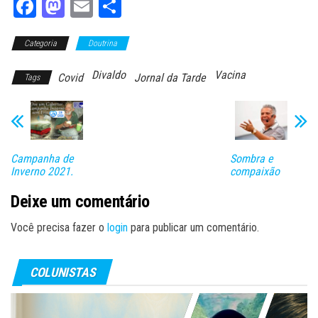
Fa
M
E
Sh
ce
as
m
ar
Categoria
bo
to
Doutrina
ail
e
ok
do
Divaldo
Vacina
Covid
Jornal da Tarde
Tags
n
Campanha de
Sombra e
Inverno 2021.
compaixão
Deixe um comentário
Você precisa fazer o
login
para publicar um comentário.
COLUNISTAS