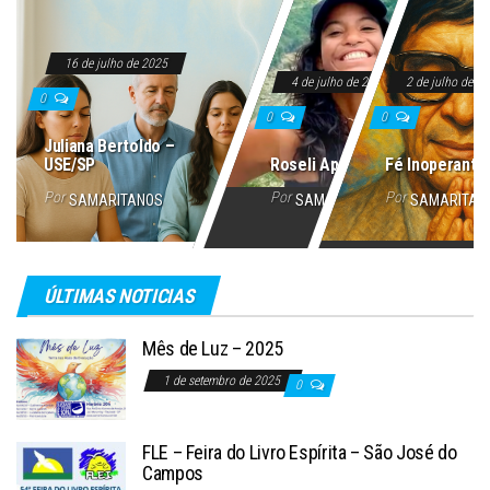
16 de julho de 2025
4 de julho de 2025
2 de julho de 2
0
0
0
Juliana Bertoldo –
USE/SP
Roseli Aparecida
Fé Inoperante
Por
Por
Por
SAMARITANOS
SAMARITANOS
SAMARITAN
ÚLTIMAS NOTICIAS
Mês de Luz – 2025
1 de setembro de 2025
0
FLE – Feira do Livro Espírita – São José do
Campos