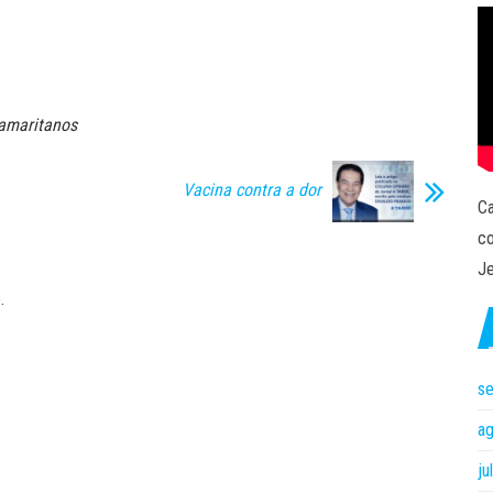
amaritanos
Vacina contra a dor
Ca
co
Je
.
s
a
ju