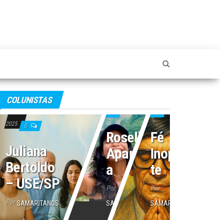
4 de julho de 2025
2 de julho de 2025
COLUNISTAS
16 de julho de
0
0
2025
0
Roseli
Fé
Juliana
Aparecid
Inoperan
Bertoldo
a
te
– USE/SP
Por
Por
Por
SAMARITANOS
SAMARITANOS
SAMARITANOS