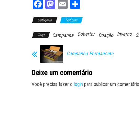
Fa
M
E
Sh
ce
as
m
ar
Categoria
bo
to
Noticias
ail
e
ok
do
Cobertor
Inverno
Campanha
Doação
S
Tags
n
Campanha Permanente
Deixe um comentário
Você precisa fazer o
login
para publicar um comentário