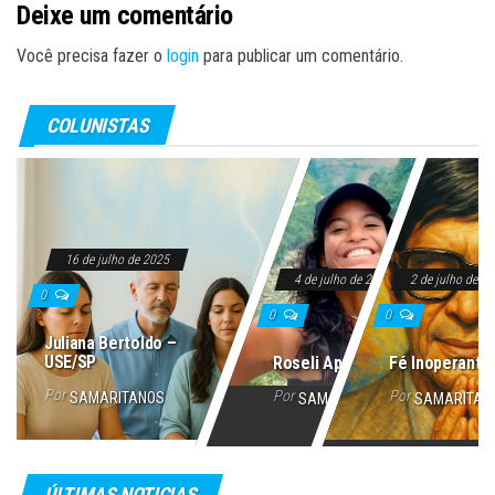
Deixe um comentário
Você precisa fazer o
login
para publicar um comentário.
COLUNISTAS
16 de julho de 2025
4 de julho de 2025
2 de julho de 2
0
0
0
Juliana Bertoldo –
USE/SP
Roseli Aparecida
Fé Inoperante
Por
Por
Por
SAMARITANOS
SAMARITANOS
SAMARITAN
ÚLTIMAS NOTICIAS