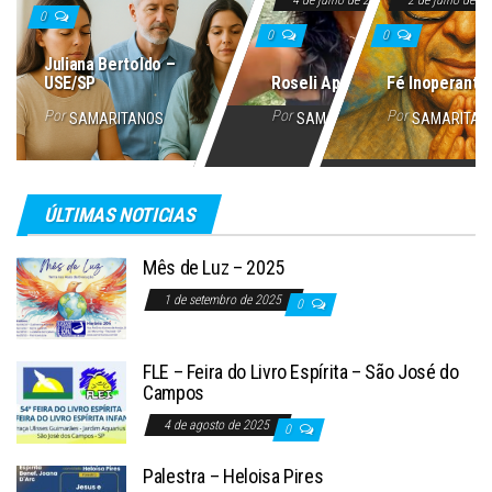
0
0
0
Juliana Bertoldo –
USE/SP
Roseli Aparecida
Fé Inoperante
Por
Por
Por
SAMARITANOS
SAMARITANOS
SAMARITAN
ÚLTIMAS NOTICIAS
Mês de Luz – 2025
1 de setembro de 2025
0
FLE – Feira do Livro Espírita – São José do
Campos
4 de agosto de 2025
0
Palestra – Heloisa Pires