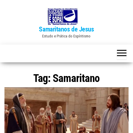
Skip
to
the
Samaritanos de Jesus
content
Estudo e Prática do Espíritismo
Tag:
Samaritano