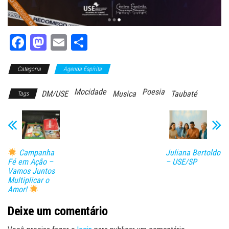
Fa
M
E
Sh
ce
as
m
ar
Categoria
bo
to
Agenda Espírita
ail
e
ok
do
Mocidade
Poesia
DM/USE
Musica
Taubaté
Tags
n
Juliana Bertoldo
Campanha
– USE/SP
Fé em Ação –
Vamos Juntos
Multiplicar o
Amor!
Deixe um comentário