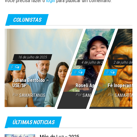
Você precisa fazer o
login
para publicar um comentário.
COLUNISTAS
16 de julho de 2025
4 de julho de 2025
2 de julho de 2
0
0
0
Juliana Bertoldo –
USE/SP
Roseli Aparecida
Fé Inoperante
Por
Por
Por
SAMARITANOS
SAMARITANOS
SAMARITAN
ÚLTIMAS NOTICIAS
Mês de Luz – 2025