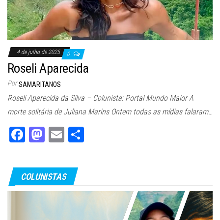
4 de julho de 2025
0
Roseli Aparecida
Por
SAMARITANOS
Roseli Aparecida da Silva – Colunista: Portal Mundo Maior A
morte solitária de Juliana Marins Ontem todas as mídias falaram…
Fa
M
E
Sh
ce
as
m
ar
bo
to
ail
e
COLUNISTAS
ok
do
n