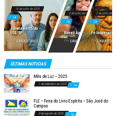
16 de julho de 2025
4 de julho de 2025
2 de julho de 2
0
0
0
Juliana Bertoldo –
USE/SP
Roseli Aparecida
Fé Inoperante
Por
Por
Por
SAMARITANOS
SAMARITANOS
SAMARITAN
ÚLTIMAS NOTICIAS
Mês de Luz – 2025
1 de setembro de 2025
0
FLE – Feira do Livro Espírita – São José do
Campos
4 de agosto de 2025
0