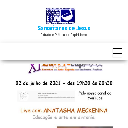
Skip
to
the
Samaritanos de Jesus
content
Estudo e Prática do Espíritismo