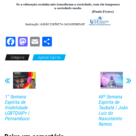
Fa
M
E
Sh
ce
as
m
ar
Categoria
bo
to
Agenda Espírita
ail
e
ok
do
n
1° Semana
68ª Semana
Espírita de
Espírita de
Visibilidade
Taubaté | João
LGBTQIAP+ |
Luiz do
Pernambuco
Nascimento
Ramos.