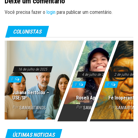
Deixe um comentário
Você precisa fazer o
login
para publicar um comentário.
COLUNISTAS
16 de julho de 2025
4 de julho de 2025
2 de julho de 2
0
0
0
Juliana Bertoldo –
USE/SP
Roseli Aparecida
Fé Inoperante
Por
Por
Por
SAMARITANOS
SAMARITANOS
SAMARITAN
ÚLTIMAS NOTICIAS