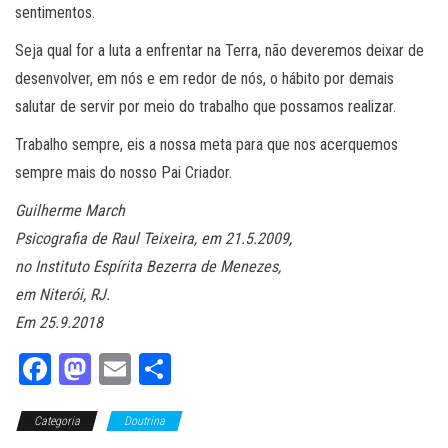
sentimentos.
Seja qual for a luta a enfrentar na Terra, não deveremos deixar de
desenvolver, em nós e em redor de nós, o hábito por demais
salutar de servir por meio do trabalho que possamos realizar.
Trabalho sempre, eis a nossa meta para que nos acerquemos
sempre mais do nosso Pai Criador.
Guilherme March
Psicografia de Raul Teixeira, em 21.5.2009,
no Instituto Espírita Bezerra de Menezes,
em Niterói, RJ.
Em 25.9.2018
Fa
M
E
Sh
ce
as
m
ar
Categoria
bo
to
Doutrina
ail
e