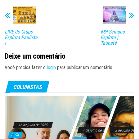
ok
do
n
LIVE do Grupo
68ª Semana
Espírita Paulista
Espírita |
|
Taubaté
Deixe um comentário
Você precisa fazer o
login
para publicar um comentário.
COLUNISTAS
16 de julho de 2025
4 de julho de 2025
2 de julho de 2
0