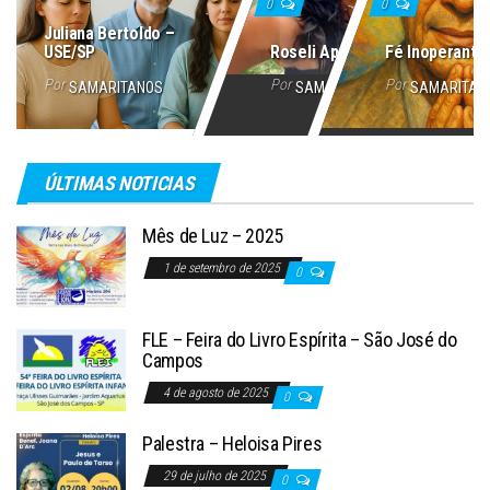
0
0
Juliana Bertoldo –
USE/SP
Roseli Aparecida
Fé Inoperante
Por
Por
Por
SAMARITANOS
SAMARITANOS
SAMARITAN
ÚLTIMAS NOTICIAS
Mês de Luz – 2025
1 de setembro de 2025
0
FLE – Feira do Livro Espírita – São José do
Campos
4 de agosto de 2025
0
Palestra – Heloisa Pires
29 de julho de 2025
0