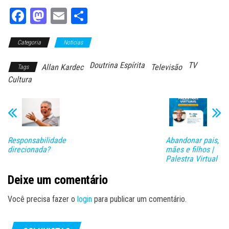
Fa
M
E
Sh
ce
as
m
ar
Categoria
bo
to
Noticias
ail
e
ok
do
Doutrina Espírita
TV
Allan Kardec
Televisão
Tags
n
Cultura
Responsabilidade
Abandonar pais,
direcionada?
mães e filhos |
Palestra Virtual
Deixe um comentário
Você precisa fazer o
login
para publicar um comentário.