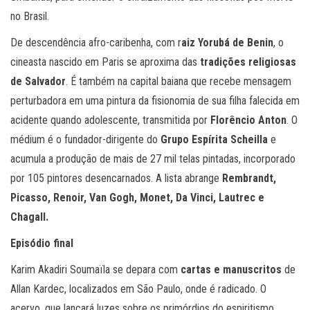
no Brasil.
De descendência afro-caribenha, com r
aiz Yorubá de Benin
, o
cineasta nascido em Paris se aproxima das
tradições religiosas
de Salvador
. É também na capital baiana que recebe mensagem
perturbadora em uma pintura da fisionomia de sua filha falecida em
acidente quando adolescente, transmitida por
Florêncio Anton
. O
médium é o fundador-dirigente do
Grupo Espírita Scheilla
e
acumula a produção de mais de 27 mil telas pintadas, incorporado
por 105 pintores desencarnados. A lista abrange
Rembrandt,
Picasso, Renoir, Van Gogh, Monet, Da Vinci, Lautrec e
Chagall.
Episódio final
Karim Akadiri Soumaïla se depara com
cartas e manuscritos
de
Allan Kardec, localizados em São Paulo, onde é radicado. O
acervo, que lançará luzes sobre os primórdios do espiritismo,