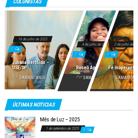
COLUNISTAS
16 de julho de 2025
4 de julho de 2025
2 de julho de 2
0
0
0
Juliana Bertoldo –
USE/SP
Roseli Aparecida
Fé Inoperante
Por
Por
Por
SAMARITANOS
SAMARITANOS
SAMARITAN
ÚLTIMAS NOTICIAS
Mês de Luz – 2025
1 de setembro de 2025
0