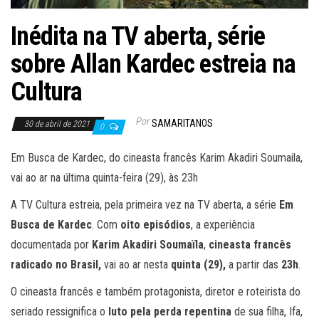
Inédita na TV aberta, série
sobre Allan Kardec estreia na
Cultura
Por
SAMARITANOS
30 de abril de 2021
0
Em Busca de Kardec, do cineasta francês Karim Akadiri Soumaila,
vai ao ar na última quinta-feira (29), às 23h
A TV Cultura estreia, pela primeira vez na TV aberta, a série
Em
Busca de Kardec
. Com
oito episódios
, a experiência
documentada por
Karim Akadiri Soumaïla
,
cineasta francês
radicado no Brasil,
vai ao ar nesta
quinta (29),
a partir das
23h
.
O cineasta francês e também protagonista, diretor e roteirista do
seriado ressignifica o
luto pela perda repentina
de sua filha, Ifa,