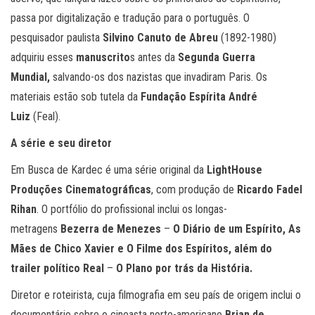
passa por digitalização e tradução para o português. O
pesquisador paulista
Silvino Canuto de Abreu
(1892-1980)
adquiriu esses
manuscrito
s antes da
Segunda Guerra
Mundial,
salvando-os dos nazistas que invadiram Paris. Os
materiais estão sob tutela da
Fundação Espírita André
Luiz
(Feal).
A série e seu diretor
Em Busca de Kardec é uma série original da
LightHouse
Produções Cinematográficas
, com produção de
Ricardo Fadel
Rihan
. O portfólio do profissional inclui os longas-
metragens
Bezerra de Menezes
–
O Diário de um Espírito, As
Mães de Chico Xavier e O Filme dos Espíritos, além do
trailer político Real
–
O Plano por trás da História.
Diretor e roteirista, cuja filmografia em seu país de origem inclui o
documentário sobre o cineasta norte-americano
Brian de