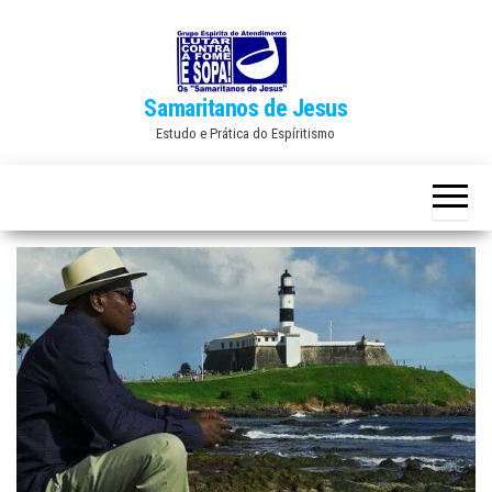
Skip
to
the
Samaritanos de Jesus
content
Estudo e Prática do Espíritismo