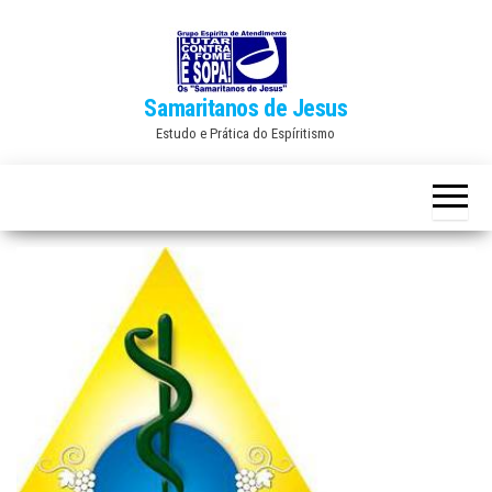
Skip
to
the
Samaritanos de Jesus
content
Estudo e Prática do Espíritismo