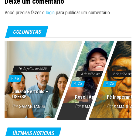
Deixe um comentário
Você precisa fazer o
login
para publicar um comentário.
COLUNISTAS
16 de julho de 2025
4 de julho de 2025
2 de julho de 2
0
0
0
Juliana Bertoldo –
USE/SP
Roseli Aparecida
Fé Inoperante
Por
Por
Por
SAMARITANOS
SAMARITANOS
SAMARITAN
ÚLTIMAS NOTICIAS