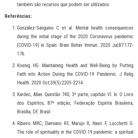
também são recursos que podem ser utilizados.
Referências:
González-Sanguino C et al.
Mental health consequences
during the initial stage of the 2020 Coronavirus pandemic
(COVID-19) in Spain. Brain Behav Immun. 2020 Jul;87:172-
176.
Koenig HG. Maintaining Health and Well-Being by Putting
Faith into Action During the COVID-19 Pandemic.
J Relig
Health. 2020 Oct;59(5):2205-2214.
Kardec, Allan. Questão 740, 3ª parte, capítulo VI. In: O Livro
dos Espíritos, 87ª edição, Federação Espírita Brasileira,
Brasília, DF, Brasil.
Ribeiro MRC, Damiano RF, Marujo R, Nasri F, Lucchetti G.
The role of spirituality in the COVID-19 pandemic: a spiritual