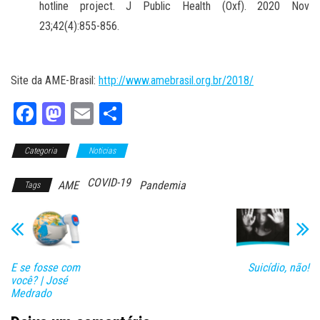
hotline project.
J Public Health (Oxf). 2020 Nov
23;42(4):855-856.
Site da AME-Brasil:
http://www.amebrasil.org.br/2018/
Fa
M
E
Sh
ce
as
m
ar
Categoria
bo
to
Noticias
ail
e
ok
do
COVID-19
AME
Pandemia
Tags
n
E se fosse com
Suicídio, não!
você? | José
Medrado