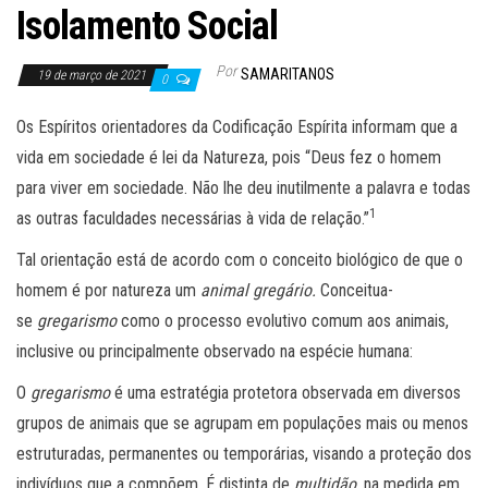
Isolamento Social
Por
SAMARITANOS
19 de março de 2021
0
Os Espíritos orientadores da Codificação Espírita informam que a
vida em sociedade é lei da Natureza, pois “Deus fez o homem
para viver em sociedade. Não lhe deu inutilmente a palavra e todas
1
as outras faculdades necessárias à vida de relação.”
Tal orientação está de acordo com o conceito biológico de que o
homem é por natureza um
animal gregário.
Conceitua-
se
gregarismo
como o processo evolutivo comum aos animais,
inclusive ou principalmente observado na espécie humana:
O
gregarismo
é uma estratégia protetora observada em diversos
grupos de animais que se agrupam em populações mais ou menos
estruturadas, permanentes ou temporárias, visando a proteção dos
indivíduos que a compõem. É distinta de
multidão,
na medida em