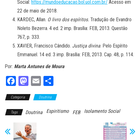
Social:
https://mundoeducacao.bol.uol.com.br/
Acesso em
22 de maio de 2018.
KARDEC, Allan.
O livro dos espíritos.
Tradução de Evandro
Noleto Bezerra. 4 ed. 2 imp. Brasília: FEB, 2013. Questão
767, p. 333.
XAVIER, Francisco Cândido.
Justiça divina
. Pelo Espírito
Emmanuel. 14 ed. 3 imp. Brasília: FEB, 2013. Cap. 48, p. 114.
Por:
Marta Antunes de Moura
Fa
M
E
Sh
ce
as
m
ar
Categoria
bo
to
Doutrina
ail
e
ok
do
Espiritismo
Isolamento Social
Doutrina
FEB
Tags
n