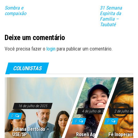
Sombra e
31 Semana
compaixão
Espírita da
Familia –
Taubaté
Deixe um comentário
Você precisa fazer o
login
para publicar um comentário.
COLUNISTAS
16 de julho de 2025
4 de julho de 2025
2 de julho de 2
0
0
0
Juliana Bertoldo –
USE/SP
Roseli Aparecida
Fé Inoperante