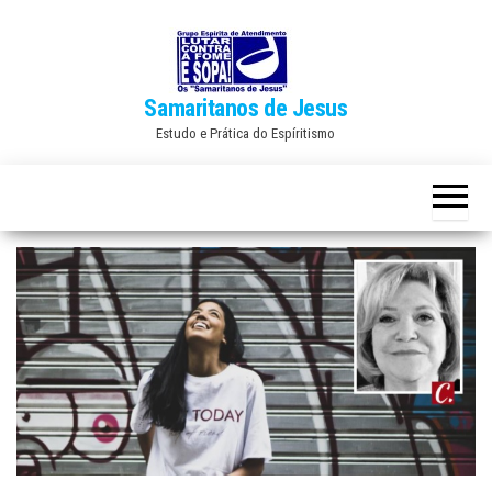
Skip
to
the
Samaritanos de Jesus
content
Estudo e Prática do Espíritismo