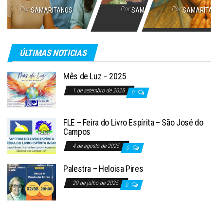
Por
Por
Por
SAMARITANOS
SAMARITANOS
SAMARITAN
ÚLTIMAS NOTICIAS
Mês de Luz – 2025
1 de setembro de 2025
0
FLE – Feira do Livro Espírita – São José do
Campos
4 de agosto de 2025
0
Palestra – Heloisa Pires
29 de julho de 2025
0