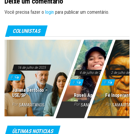
Deixe um comentário
Você precisa fazer o
login
para publicar um comentário.
COLUNISTAS
16 de julho de 2025
4 de julho de 2025
2 de julho de 2
0
0
0
Juliana Bertoldo –
USE/SP
Roseli Aparecida
Fé Inoperante
Por
Por
Por
SAMARITANOS
SAMARITANOS
SAMARITAN
ÚLTIMAS NOTICIAS