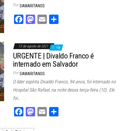
Por
SAMARITANOS
Fa
M
E
Sh
ce
as
m
ar
bo
to
ail
e
ok
do
12 de agosto de 2021
0
n
URGENTE | Divaldo Franco é
internado em Salvador
Por
SAMARITANOS
O líder espírita Divaldo Franco, 94 anos, foi internado no
Hospital São Rafael, na noite dessa terça-feira (10). Ele
foi…
Fa
M
E
Sh
ce
as
m
ar
bo
to
ail
e