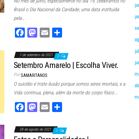
No mês de julho, especialmente no dia 19, celebramos no
ju
Brasil o Dia Nacional da Caridade, uma data instituída
ja
pela…
s
Fa
M
E
Sh
ce
as
m
ar
a
bo
to
ail
e
ju
1 de setembro de 2021
0
ok
do
ju
Setembro Amarelo | Escolha Viver.
n
m
Por
SAMARITANOS
O suicídio é triste ilusão porque somos seres imortais, e a
ab
Vida continua, plena, além da morte do corpo físico.…
m
Fa
M
E
Sh
ce
as
m
ar
bo
to
ail
e
28 de agosto de 2021
0
ok
do