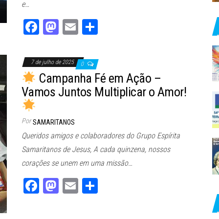
e…
Fa
M
E
Sh
ce
as
m
ar
bo
to
ail
e
7 de julho de 2025
0
ok
do
Campanha Fé em Ação –
n
Vamos Juntos Multiplicar o Amor!
Por
SAMARITANOS
Queridos amigos e colaboradores do Grupo Espírita
Samaritanos de Jesus, A cada quinzena, nossos
corações se unem em uma missão…
Fa
M
E
Sh
ce
as
m
ar
bo
to
ail
e