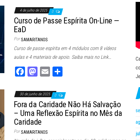
ok
do
4 de julho de 2025
0
n
Curso de Passe Espírita On-Line —
EaD
Por
SAMARITANOS
Curso de passe espírita em 4 módulos com 8 vídeos
aulas e 4 materiais de apoio. Saiba mais no Link…
Ca
co
Fa
M
E
Sh
Je
ce
as
m
ar
bo
to
ail
e
30 de junho de 2025
0
ok
do
Fora da Caridade Não Há Salvação
n
s
– Uma Reflexão Espírita no Mês da
Caridade
a
Por
SAMARITANOS
ju