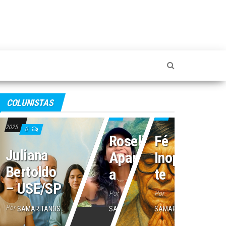
4 de julho de 2025
2 de julho de 2025
COLUNISTAS
16 de julho de
0
0
2025
0
Roseli
Fé
Juliana
Aparecid
Inoperan
Bertoldo
a
te
– USE/SP
Por
Por
Por
SAMARITANOS
SAMARITANOS
SAMARITANOS