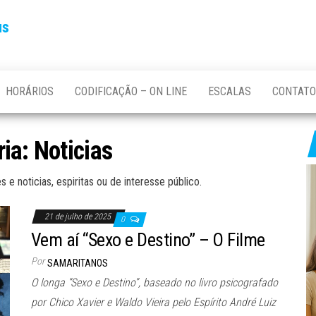
us
HORÁRIOS
CODIFICAÇÃO – ON LINE
ESCALAS
CONTATO
ria:
Noticias
e noticias, espiritas ou de interesse público.
21 de julho de 2025
0
Vem aí “Sexo e Destino” – O Filme
Por
SAMARITANOS
O longa “Sexo e Destino”, baseado no livro psicografado
por Chico Xavier e Waldo Vieira pelo Espírito André Luiz