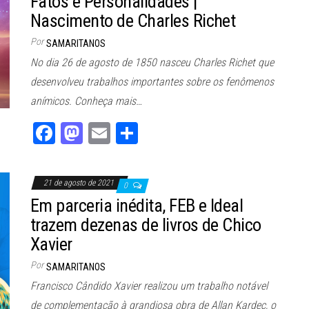
Fatos e Personalidades |
n
Nascimento de Charles Richet
Por
SAMARITANOS
No dia 26 de agosto de 1850 nasceu Charles Richet que
desenvolveu trabalhos importantes sobre os fenômenos
anímicos. Conheça mais…
Fa
M
E
Sh
ce
as
m
ar
bo
to
ail
e
21 de agosto de 2021
0
ok
do
Em parceria inédita, FEB e Ideal
n
trazem dezenas de livros de Chico
Xavier
Por
SAMARITANOS
Francisco Cândido Xavier realizou um trabalho notável
de complementação à grandiosa obra de Allan Kardec, o