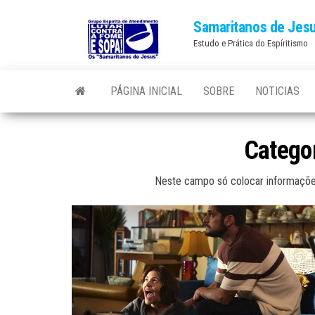
Skip
Samaritanos de Jes
to
Estudo e Prática do Espíritismo
the
content
PÁGINA INICIAL
SOBRE
NOTICIAS
Catego
Neste campo só colocar informações 