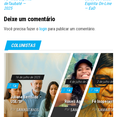
deTaubaté —
Espírita On-Line
2025
— EaD
Deixe um comentário
Você precisa fazer o
login
para publicar um comentário.
COLUNISTAS
16 de julho de 2025
4 de julho de 2025
2 de julho de 2
0
0
0
Juliana Bertoldo –
USE/SP
Roseli Aparecida
Fé Inoperante
Por
Por
Por
SAMARITANOS
SAMARITANOS
SAMARITAN