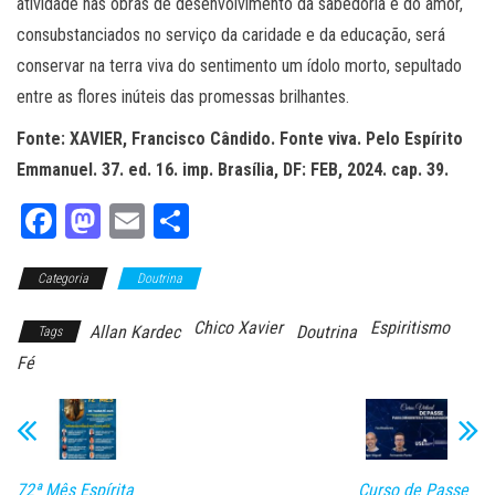
atividade nas obras de desenvolvimento da sabedoria e do amor,
consubstanciados no serviço da caridade e da educação, será
conservar na terra viva do sentimento um ídolo morto, sepultado
entre as flores inúteis das promessas brilhantes.
Fonte: XAVIER, Francisco Cândido. Fonte viva. Pelo Espírito
Emmanuel. 37. ed. 16. imp. Brasília, DF: FEB, 2024. cap. 39.
Fa
M
E
Sh
ce
as
m
ar
Categoria
bo
to
Doutrina
ail
e
ok
do
Chico Xavier
Espiritismo
Allan Kardec
Doutrina
Tags
n
Fé
72ª Mês Espírita
Curso de Passe