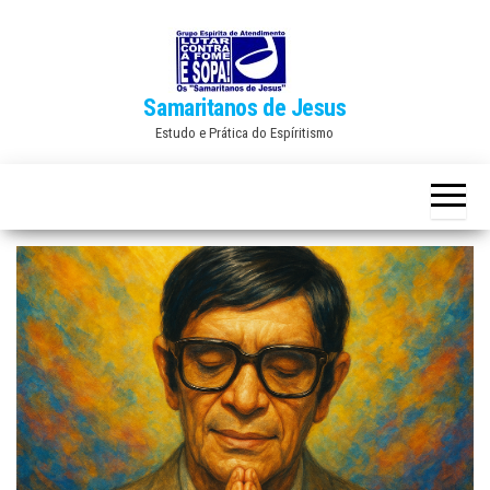
Skip
to
the
Samaritanos de Jesus
content
Estudo e Prática do Espíritismo