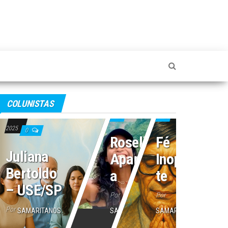
4 de julho de 2025
2 de julho de 2025
COLUNISTAS
16 de julho de
0
0
2025
0
Roseli
Fé
Juliana
Aparecid
Inoperan
Bertoldo
a
te
– USE/SP
Por
Por
Por
SAMARITANOS
SAMARITANOS
SAMARITANOS