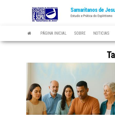
Skip
Samaritanos de Jes
to
Estudo e Prática do Espíritismo
the
content
PÁGINA INICIAL
SOBRE
NOTICIAS
T