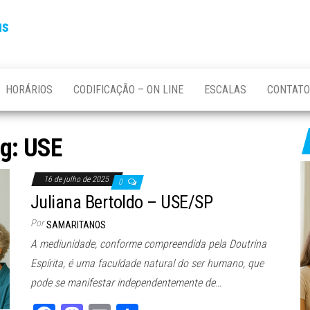
us
HORÁRIOS
CODIFICAÇÃO – ON LINE
ESCALAS
CONTATO
ag:
USE
16 de julho de 2025
0
Juliana Bertoldo – USE/SP
Por
SAMARITANOS
A mediunidade, conforme compreendida pela Doutrina
Espírita, é uma faculdade natural do ser humano, que
pode se manifestar independentemente de…