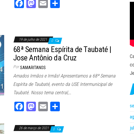
Fa
M
E
Sh
ce
as
m
ar
bo
to
ail
e
ok
do
n
19 de julho de 2021
0
68ª Semana Espírita de Taubaté |
Jose Antônio da Cruz
Ca
co
Por
SAMARITANOS
Je
Amados Irmãos e Irmãs! Apresentamos a 68ª Semana
Espírita de Taubaté, evento da USE Intermunicipal de
Taubaté. Nosso tema central,…
Fa
M
E
Sh
s
ce
as
m
ar
a
bo
to
ail
e
ju
26 de março de 2021
0