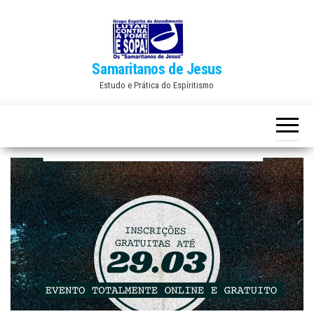
Skip
to
the
Samaritanos de Jesus
content
Estudo e Prática do Espíritismo