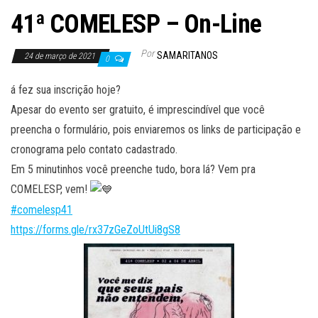
41ª COMELESP – On-Line
Por
SAMARITANOS
24 de março de 2021
0
á fez sua inscrição hoje?
Apesar do evento ser gratuito, é imprescindível que você
preencha o formulário, pois enviaremos os links de participação e
cronograma pelo contato cadastrado.
Em 5 minutinhos você preenche tudo, bora lá? Vem pra
COMELESP, vem!
#comelesp41
https://forms.gle/rx37zGeZoUtUi8gS8