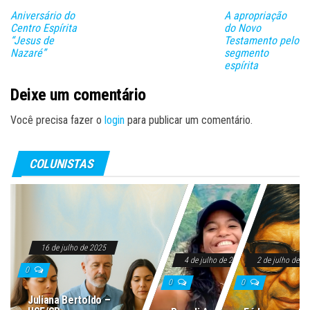
Aniversário do
A apropriação
Centro Espírita
do Novo
“Jesus de
Testamento pelo
Nazaré”
segmento
espírita
Deixe um comentário
Você precisa fazer o
login
para publicar um comentário.
COLUNISTAS
16 de julho de 2025
4 de julho de 2025
2 de julho de 2
0
0
0
Juliana Bertoldo –