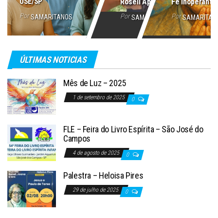
USE/SP
Roseli Aparecida
Fé Inoperante
Por
Por
Por
SAMARITANOS
SAMARITANOS
SAMARITAN
ÚLTIMAS NOTICIAS
Mês de Luz – 2025
1 de setembro de 2025
0
FLE – Feira do Livro Espírita – São José do
Campos
4 de agosto de 2025
0
Palestra – Heloisa Pires
29 de julho de 2025
0