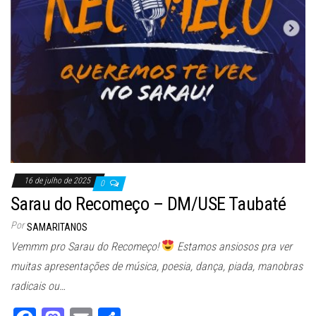
16 de julho de 2025
0
Sarau do Recomeço – DM/USE Taubaté
Por
SAMARITANOS
Vemmm pro Sarau do Recomeço!
Estamos ansiosos pra ver
muitas apresentações de música, poesia, dança, piada, manobras
radicais ou…