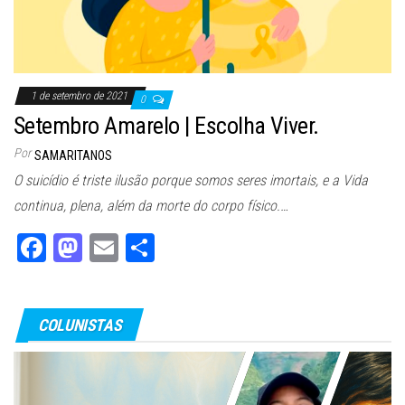
1 de setembro de 2021
0
Setembro Amarelo | Escolha Viver.
Por
SAMARITANOS
O suicídio é triste ilusão porque somos seres imortais, e a Vida
continua, plena, além da morte do corpo físico.…
Fa
M
E
Sh
ce
as
m
ar
bo
to
ail
e
COLUNISTAS
ok
do
n