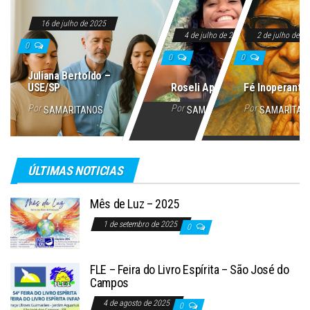
16 de julho de 2025
4 de julho de 2025
2 de julho de 2
0
0
0
Juliana Bertoldo –
USE/SP
Roseli Aparecida
Fé Inoperante
Por
Por
Por
SAMARITANOS
SAMARITANOS
SAMARITAN
ÚLTIMAS NOTICIAS
Mês de Luz – 2025
1 de setembro de 2025
0
FLE – Feira do Livro Espírita – São José do
Campos
4 de agosto de 2025
0