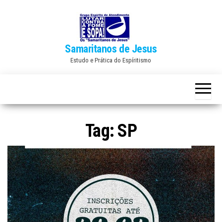
Skip
to
the
Samaritanos de Jesus
content
Estudo e Prática do Espíritismo
Tag:
SP