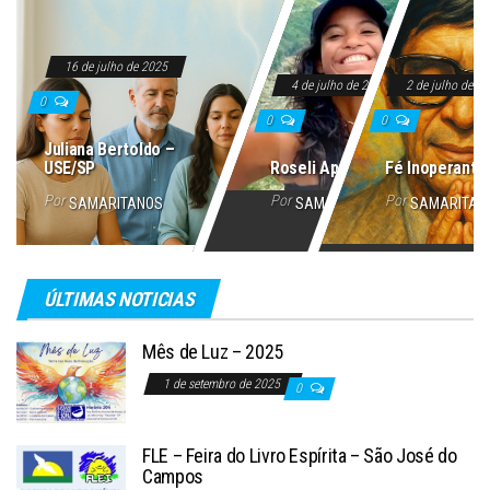
16 de julho de 2025
4 de julho de 2025
2 de julho de 2
0
0
0
Juliana Bertoldo –
USE/SP
Roseli Aparecida
Fé Inoperante
Por
Por
Por
SAMARITANOS
SAMARITANOS
SAMARITAN
ÚLTIMAS NOTICIAS
Mês de Luz – 2025
1 de setembro de 2025
0
FLE – Feira do Livro Espírita – São José do
Campos