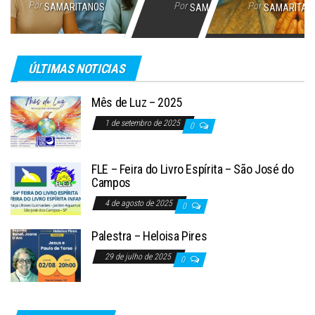
Por
Por
Por
SAMARITANOS
SAMARITANOS
SAMARITAN
ÚLTIMAS NOTICIAS
Mês de Luz – 2025
1 de setembro de 2025
0
FLE – Feira do Livro Espírita – São José do
Campos
4 de agosto de 2025
0
Palestra – Heloisa Pires
29 de julho de 2025
0