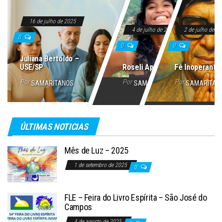
16 de julho de 2025
4 de julho de 2025
2 de julho de 2
0
0
0
Juliana Bertoldo –
USE/SP
Roseli Aparecida
Fé Inoperante
Por
Por
Por
SAMARITANOS
SAMARITANOS
SAMARITAN
ÚLTIMAS NOTICIAS
Mês de Luz – 2025
1 de setembro de 2025
0
FLE – Feira do Livro Espírita – São José do
Campos
4 de agosto de 2025