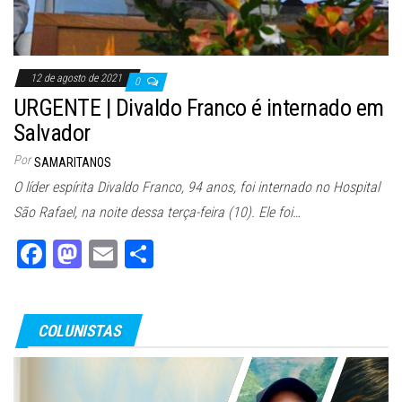
12 de agosto de 2021
0
URGENTE | Divaldo Franco é internado em
Salvador
Por
SAMARITANOS
O líder espírita Divaldo Franco, 94 anos, foi internado no Hospital
São Rafael, na noite dessa terça-feira (10). Ele foi…
Fa
M
E
Sh
ce
as
m
ar
bo
to
ail
e
COLUNISTAS
ok
do
n