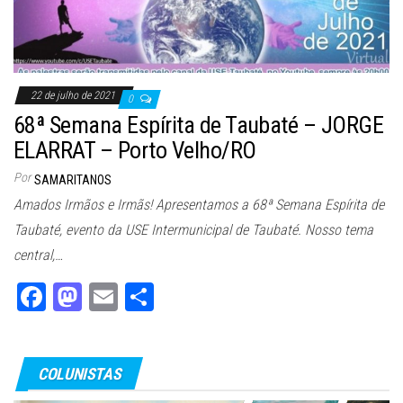
22 de julho de 2021
0
68ª Semana Espírita de Taubaté – JORGE
ELARRAT – Porto Velho/RO
Por
SAMARITANOS
Amados Irmãos e Irmãs! Apresentamos a 68ª Semana Espírita de
Taubaté, evento da USE Intermunicipal de Taubaté. Nosso tema
central,…
Fa
M
E
Sh
ce
as
m
ar
bo
to
ail
e
COLUNISTAS
ok
do