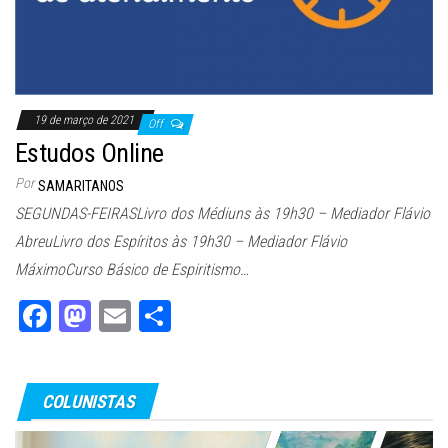
19 de março de 2021
Off
Estudos Online
Por
SAMARITANOS
SEGUNDAS-FEIRASLivro dos Médiuns às 19h30 – Mediador Flávio
AbreuLivro dos Espíritos às 19h30 – Mediador Flávio
MáximoCurso Básico de Espiritismo…
Fa
M
E
Sh
ce
as
m
ar
bo
to
ail
e
COLUNISTAS
ok
do
n