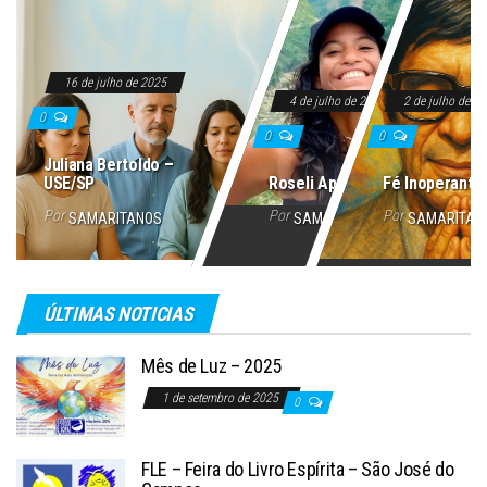
16 de julho de 2025
4 de julho de 2025
2 de julho de 2
0
0
0
Juliana Bertoldo –
USE/SP
Roseli Aparecida
Fé Inoperante
Por
Por
Por
SAMARITANOS
SAMARITANOS
SAMARITAN
ÚLTIMAS NOTICIAS
Mês de Luz – 2025
1 de setembro de 2025
0
FLE – Feira do Livro Espírita – São José do