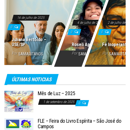
16 de julho de 2025
4 de julho de 2025
2 de julho de 2
0
0
0
Juliana Bertoldo –
USE/SP
Roseli Aparecida
Fé Inoperante
Por
Por
Por
SAMARITANOS
SAMARITANOS
SAMARITAN
ÚLTIMAS NOTICIAS
Mês de Luz – 2025
1 de setembro de 2025
0
FLE – Feira do Livro Espírita – São José do
Campos