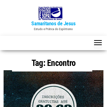
Skip
to
the
Samaritanos de Jesus
content
Estudo e Prática do Espíritismo
Tag:
Encontro