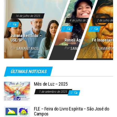
16 de julho de 2025
4 de julho de 2025
2 de julho de 2
0
0
0
Juliana Bertoldo –
USE/SP
Roseli Aparecida
Fé Inoperante
Por
Por
Por
SAMARITANOS
SAMARITANOS
SAMARITAN
ÚLTIMAS NOTICIAS
Mês de Luz – 2025
1 de setembro de 2025
0
FLE – Feira do Livro Espírita – São José do
Campos