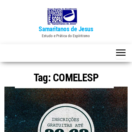
Skip
to
the
Samaritanos de Jesus
content
Estudo e Prática do Espíritismo
Tag:
COMELESP