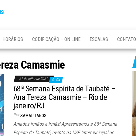
us
HORÁRIOS
CODIFICAÇÃO – ON LINE
ESCALAS
CONTATO
ereza Camasmie
21 de julho de 2021
0
68ª Semana Espírita de Taubaté –
Ana Tereza Camasmie – Rio de
janeiro/RJ
Por
SAMARITANOS
Amados Irmãos e Irmãs! Apresentamos a 68ª Semana
Espírita de Taubaté, evento da USE Intermunicipal de