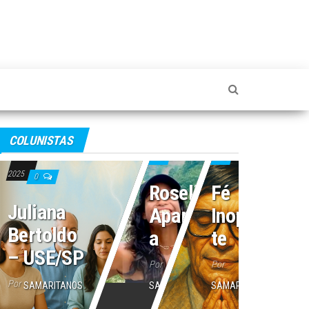
4 de julho de 2025
2 de julho de 2025
COLUNISTAS
16 de julho de
0
0
2025
0
Roseli
Fé
Juliana
Aparecid
Inoperan
Bertoldo
a
te
– USE/SP
Por
Por
Por
SAMARITANOS
SAMARITANOS
SAMARITANOS