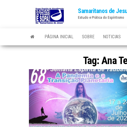
Skip
Samaritanos de Jes
to
Estudo e Prática do Espíritismo
the
content
PÁGINA INICIAL
SOBRE
NOTICIAS
Tag:
Ana T