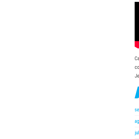
Ca
co
Je
s
a
ju