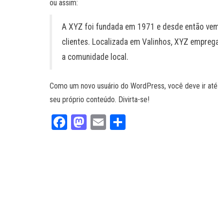
ou assim:
A XYZ foi fundada em 1971 e desde então vem
clientes. Localizada em Valinhos, XYZ emprega
a comunidade local.
Como um novo usuário do WordPress, você deve ir at
seu próprio conteúdo. Divirta-se!
Fa
M
E
Sh
ce
as
m
ar
bo
to
ail
e
ok
do
n