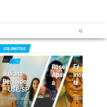
4 de julho de 2025
2 de julho de 2025
COLUNISTAS
16 de julho de
0
0
2025
0
Roseli
Fé
Juliana
Aparecid
Inoperan
Bertoldo
a
te
– USE/SP
Por
Por
Por
SAMARITANOS
SAMARITANOS
SAMARITANOS