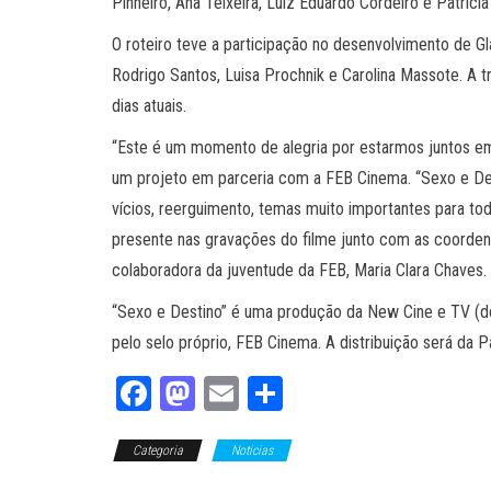
Pinheiro, Ana Teixeira, Luiz Eduardo Cordeiro e Patricia
O roteiro teve a participação no desenvolvimento de Gl
Rodrigo Santos, Luisa Prochnik e Carolina Massote. A t
dias atuais.
“Este é um momento de alegria por estarmos juntos e
um projeto em parceria com a FEB Cinema. “Sexo e Dest
vícios, reerguimento, temas muito importantes para tod
presente nas gravações do filme junto com as coorden
colaboradora da juventude da FEB, Maria Clara Chaves.
“Sexo e Destino” é uma produção da New Cine e TV (de 
pelo selo próprio, FEB Cinema. A distribuição será da P
Fa
M
E
Sh
ce
as
m
ar
Categoria
bo
to
Noticias
ail
e