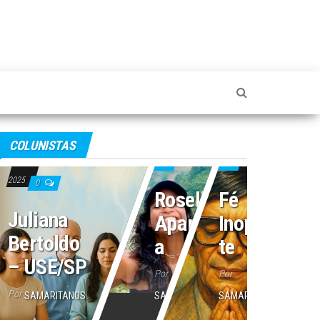
4 de julho de 2025
2 de julho de 2025
COLUNISTAS
16 de julho de
0
0
2025
0
Roseli
Fé
Juliana
Aparecid
Inoperan
Bertoldo
a
te
– USE/SP
Por
Por
Por
SAMARITANOS
SAMARITANOS
SAMARITANOS