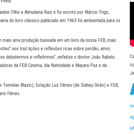
 Pinho.
auber Filho e Almudena Ruiz e foi escrito por Márcio Trigo,
rama do livro clássico publicado em 1963 foi ambientada para os
m mais uma produção baseada em um livro da nossa FEB, mais
ino” nos traz lições e reflexões ricas sobre perdão, amor,
Ca
os debatermos e refletirmos”, enfatiza o diretor João Rabelo,
co
adoras da FEB Cinema, Ida Natividade e Mayara Paz e da
Je
Tomislav Blazic), Estação Luz Filmes (de Sidney Girão) e FEB,
aris Filmes.
s
a
ju