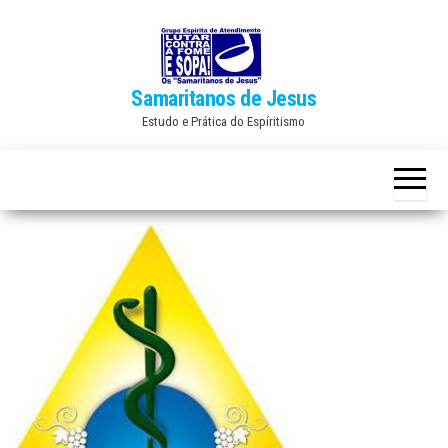
Skip
to
the
Samaritanos de Jesus
content
Estudo e Prática do Espíritismo