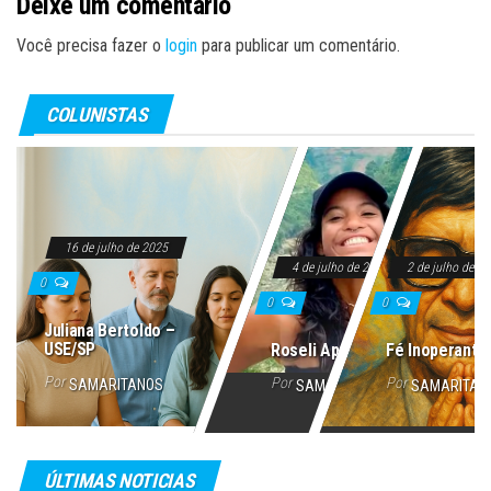
Deixe um comentário
Você precisa fazer o
login
para publicar um comentário.
COLUNISTAS
16 de julho de 2025
4 de julho de 2025
2 de julho de 2
0
0
0
Juliana Bertoldo –
USE/SP
Roseli Aparecida
Fé Inoperante
Por
Por
Por
SAMARITANOS
SAMARITANOS
SAMARITAN
ÚLTIMAS NOTICIAS