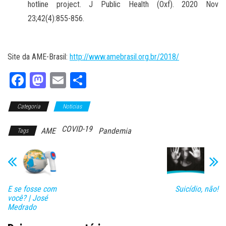
hotline project.
J Public Health (Oxf). 2020 Nov
23;42(4):855-856.
Site da AME-Brasil:
http://www.amebrasil.org.br/2018/
Fa
M
E
Sh
ce
as
m
ar
Categoria
bo
to
Noticias
ail
e
ok
do
COVID-19
AME
Pandemia
Tags
n
E se fosse com
Suicídio, não!
você? | José
Medrado