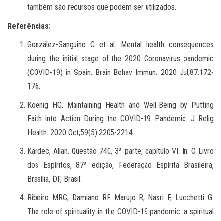
também são recursos que podem ser utilizados.
Referências:
González-Sanguino C et al.
Mental health consequences
during the initial stage of the 2020 Coronavirus pandemic
(COVID-19) in Spain. Brain Behav Immun. 2020 Jul;87:172-
176.
Koenig HG. Maintaining Health and Well-Being by Putting
Faith into Action During the COVID-19 Pandemic.
J Relig
Health. 2020 Oct;59(5):2205-2214.
Kardec, Allan. Questão 740, 3ª parte, capítulo VI. In: O Livro
dos Espíritos, 87ª edição, Federação Espírita Brasileira,
Brasília, DF, Brasil.
Ribeiro MRC, Damiano RF, Marujo R, Nasri F, Lucchetti G.
The role of spirituality in the COVID-19 pandemic: a spiritual