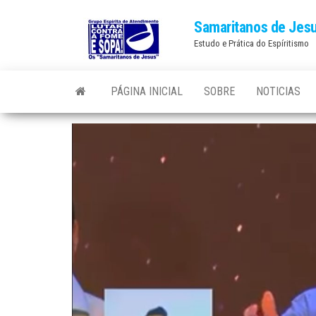
Skip
Samaritanos de Jes
to
Estudo e Prática do Espíritismo
the
content
PÁGINA INICIAL
SOBRE
NOTICIAS