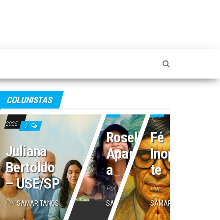
4 de julho de 2025
2 de julho de 2025
COLUNISTAS
16 de julho de
0
0
2025
0
Roseli
Fé
Juliana
Aparecid
Inoperan
Bertoldo
a
te
– USE/SP
Por
Por
Por
SAMARITANOS
SAMARITANOS
SAMARITANOS