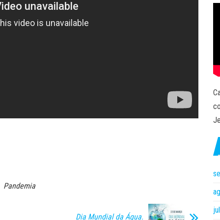
Ca
co
Je
s
Pandemia
a
ju
Dia Mundial da Água.