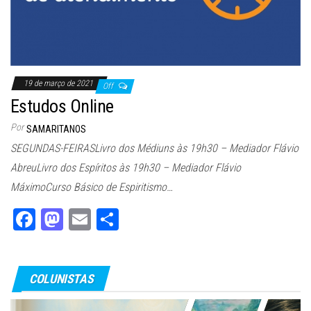
19 de março de 2021
Off
Estudos Online
Por
SAMARITANOS
SEGUNDAS-FEIRASLivro dos Médiuns às 19h30 – Mediador Flávio
AbreuLivro dos Espíritos às 19h30 – Mediador Flávio
MáximoCurso Básico de Espiritismo…
Fa
M
E
Sh
ce
as
m
ar
bo
to
ail
e
COLUNISTAS
ok
do
n