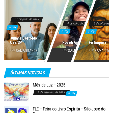
16 de julho de 2025
4 de julho de 2025
2 de julho de 2
0
0
0
Juliana Bertoldo –
USE/SP
Roseli Aparecida
Fé Inoperante
Por
Por
Por
SAMARITANOS
SAMARITANOS
SAMARITAN
ÚLTIMAS NOTICIAS
Mês de Luz – 2025
1 de setembro de 2025
0
FLE – Feira do Livro Espírita – São José do