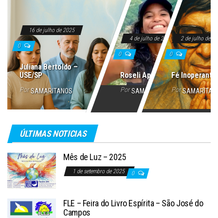
16 de julho de 2025
4 de julho de 2025
2 de julho de 2
0
0
0
Juliana Bertoldo –
USE/SP
Roseli Aparecida
Fé Inoperante
Por
Por
Por
SAMARITANOS
SAMARITANOS
SAMARITAN
ÚLTIMAS NOTICIAS
Mês de Luz – 2025
1 de setembro de 2025
0
FLE – Feira do Livro Espírita – São José do
Campos