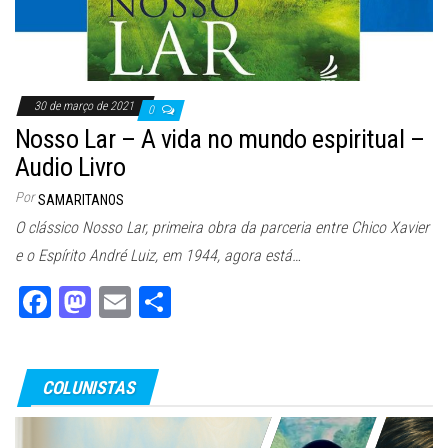
30 de março de 2021
0
Nosso Lar – A vida no mundo espiritual –
Audio Livro
Por
SAMARITANOS
O clássico Nosso Lar, primeira obra da parceria entre Chico Xavier
e o Espírito André Luiz, em 1944, agora está…
Fa
M
E
Sh
ce
as
m
ar
bo
to
ail
e
COLUNISTAS
ok
do
n