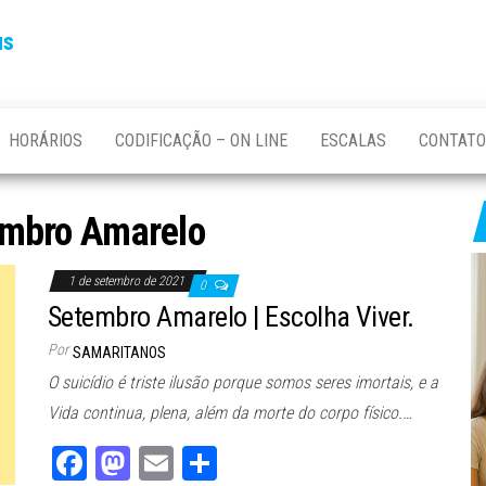
us
HORÁRIOS
CODIFICAÇÃO – ON LINE
ESCALAS
CONTATO
mbro Amarelo
1 de setembro de 2021
0
Setembro Amarelo | Escolha Viver.
Por
SAMARITANOS
O suicídio é triste ilusão porque somos seres imortais, e a
Vida continua, plena, além da morte do corpo físico.…
Fa
M
E
Sh