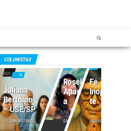
4 de julho de 2025
2 de julho de 2025
COLUNISTAS
16 de julho de
0
0
2025
0
Roseli
Fé
Juliana
Aparecid
Inoperan
Bertoldo
a
te
– USE/SP
Por
Por
Por
SAMARITANOS
SAMARITANOS
SAMARITANOS