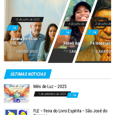
16 de julho de 2025
4 de julho de 2025
2 de julho de 2
0
0
0
Juliana Bertoldo –
USE/SP
Roseli Aparecida
Fé Inoperante
Por
Por
Por
SAMARITANOS
SAMARITANOS
SAMARITAN
ÚLTIMAS NOTICIAS
Mês de Luz – 2025
1 de setembro de 2025
0
FLE – Feira do Livro Espírita – São José do