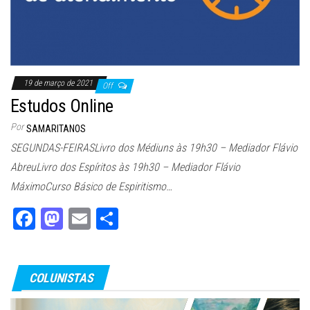
19 de março de 2021
Off
Estudos Online
Por
SAMARITANOS
SEGUNDAS-FEIRASLivro dos Médiuns às 19h30 – Mediador Flávio
AbreuLivro dos Espíritos às 19h30 – Mediador Flávio
MáximoCurso Básico de Espiritismo…
Fa
M
E
Sh
ce
as
m
ar
bo
to
ail
e
COLUNISTAS
ok
do
n