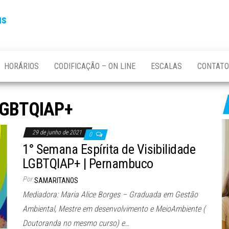
us
HORÁRIOS
CODIFICAÇÃO – ON LINE
ESCALAS
CONTATO
GBTQIAP+
29 de junho de 2021
0
1° Semana Espírita de Visibilidade
LGBTQIAP+ | Pernambuco
Por
SAMARITANOS
Mediadora: Maria Alice Borges – Graduada em Gestão
Ambiental, Mestre em desenvolvimento e MeioAmbiente (
Doutoranda no mesmo curso) e…