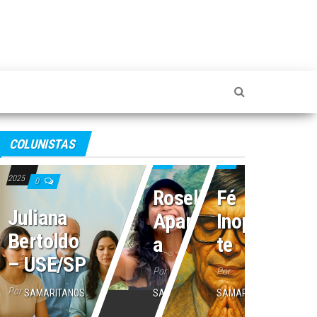
4 de julho de 2025
2 de julho de 2025
COLUNISTAS
16 de julho de
0
0
2025
0
Roseli
Fé
Juliana
Aparecid
Inoperan
Bertoldo
a
te
– USE/SP
Por
Por
Por
SAMARITANOS
SAMARITANOS
SAMARITANOS