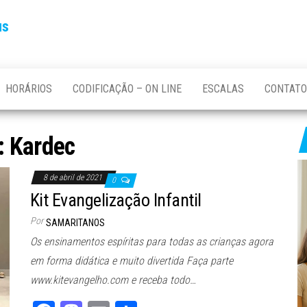
us
HORÁRIOS
CODIFICAÇÃO – ON LINE
ESCALAS
CONTATO
:
Kardec
8 de abril de 2021
0
Kit Evangelização Infantil
Por
SAMARITANOS
Os ensinamentos espíritas para todas as crianças agora
em forma didática e muito divertida Faça parte
www.kitevangelho.com e receba todo…