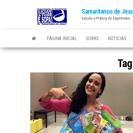
Skip
Samaritanos de Jes
to
Estudo e Prática do Espíritismo
the
content
PÁGINA INICIAL
SOBRE
NOTICIAS
Tag