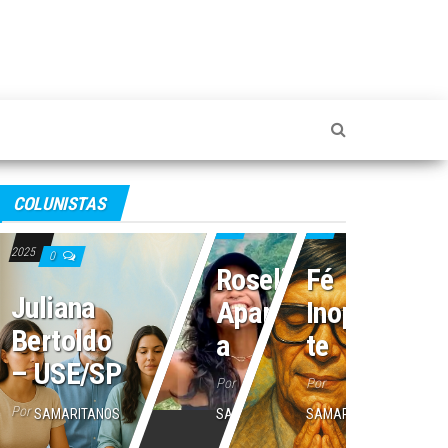
4 de julho de 2025
2 de julho de 2025
COLUNISTAS
16 de julho de
0
0
2025
0
Roseli
Fé
Juliana
Aparecid
Inoperan
Bertoldo
a
te
– USE/SP
Por
Por
Por
SAMARITANOS
SAMARITANOS
SAMARITANOS