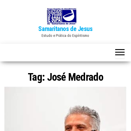
Skip
to
the
Samaritanos de Jesus
content
Estudo e Prática do Espíritismo
Tag:
José Medrado