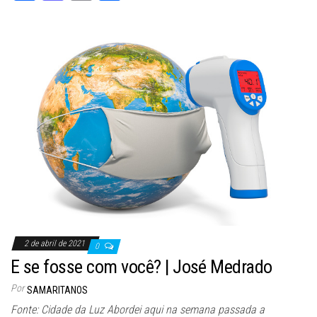
ce
as
m
ar
bo
to
ail
e
ok
do
n
2 de abril de 2021
0
E se fosse com você? | José Medrado
Por
SAMARITANOS
Fonte: Cidade da Luz Abordei aqui na semana passada a