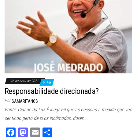
26 de abril de 2021
0
Responsabilidade direcionada?
Por
SAMARITANOS
Fonte: Cidade da Luz É inegável que as pessoas à medida que vão
sentindo perto de si os incômodos, dores…
Fa
M
E
Sh