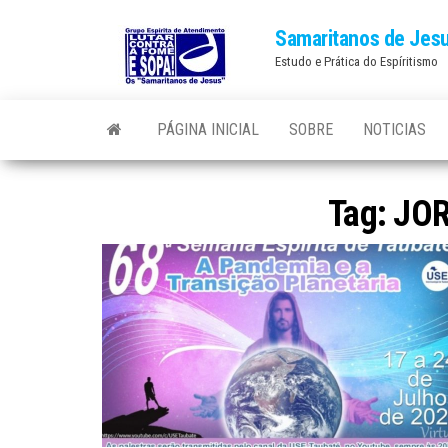
Skip
Samaritanos de Jes
to
Estudo e Prática do Espíritismo
the
content
PÁGINA INICIAL
SOBRE
NOTICIAS
Tag:
JOR