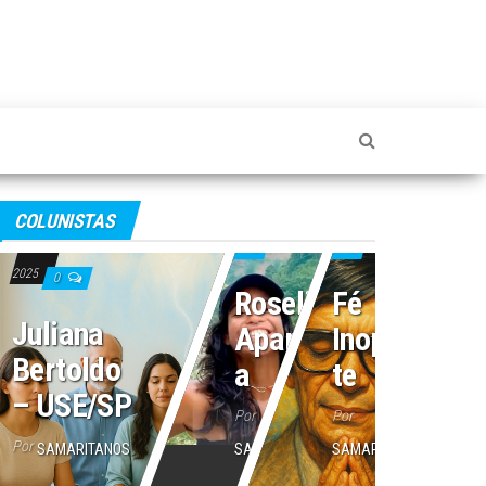
4 de julho de 2025
2 de julho de 2025
COLUNISTAS
16 de julho de
0
0
2025
0
Roseli
Fé
Juliana
Aparecid
Inoperan
Bertoldo
a
te
– USE/SP
Por
Por
Por
SAMARITANOS
SAMARITANOS
SAMARITANOS