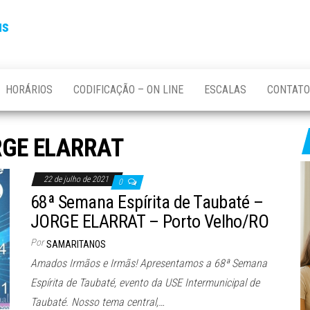
us
HORÁRIOS
CODIFICAÇÃO – ON LINE
ESCALAS
CONTATO
GE ELARRAT
22 de julho de 2021
0
68ª Semana Espírita de Taubaté –
JORGE ELARRAT – Porto Velho/RO
Por
SAMARITANOS
Amados Irmãos e Irmãs! Apresentamos a 68ª Semana
Espírita de Taubaté, evento da USE Intermunicipal de
Taubaté. Nosso tema central,…