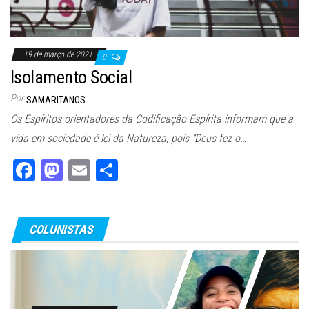
19 de março de 2021
0
Isolamento Social
Por
SAMARITANOS
Os Espíritos orientadores da Codificação Espírita informam que a
vida em sociedade é lei da Natureza, pois “Deus fez o…
Fa
M
E
Sh
ce
as
m
ar
bo
to
ail
e
COLUNISTAS
ok
do
n