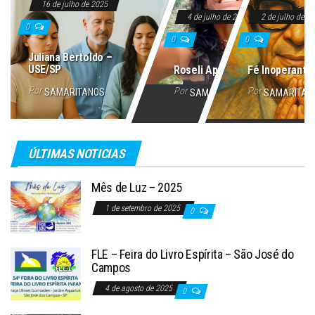
16 de julho de 2025
4 de julho de 2025
2 de julho de 2
0
0
0
Juliana Bertoldo –
USE/SP
Roseli Aparecida
Fé Inoperante
Por
Por
Por
SAMARITANOS
SAMARITANOS
SAMARITAN
ÚLTIMAS NOTICIAS
Mês de Luz – 2025
1 de setembro de 2025
0
FLE – Feira do Livro Espírita – São José do
Campos
4 de agosto de 2025
0